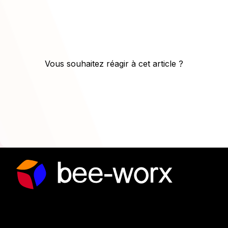
Vous souhaitez réagir à cet article ?