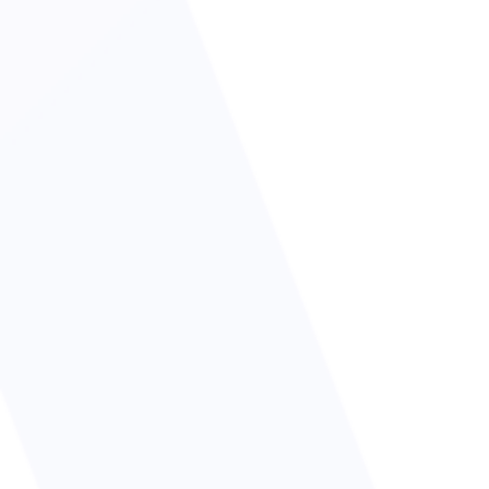
et associations, Grandes entreprises..
Réservez une date et un horaire pour