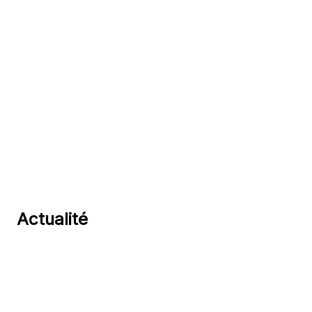
3
Evaluer les résultats
Analyser les chiffres, mesurer la
satisfaction client et prolonger votr
événement en ligne et dans la durée.
Actualité