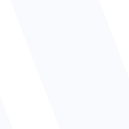
bénéficier d'une démo en ligne, au cours de
laquelle vous aurez droit à une heure de
présentation à distance via une séance de
partage d'écran et la possibilité de poser des
questions.
Découvrez et testez les fonctionnalités de bee-
worx event manager, gratuitement et sans
engagement de votre part pour la période d'un
mois.